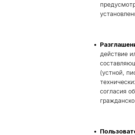
предусмотр
установлен
Разглашен
действие и
составляющ
(устной, п
технически
согласия о
гражданско
Пользоват