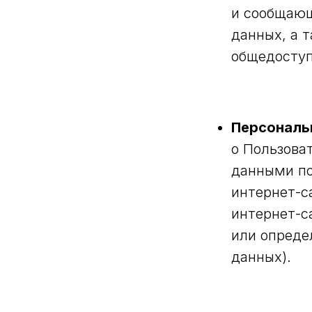
и сообщающ
данных, а 
общедосту
Персональ
о Пользова
данными по
интернет-с
интернет-с
или опреде
данных).