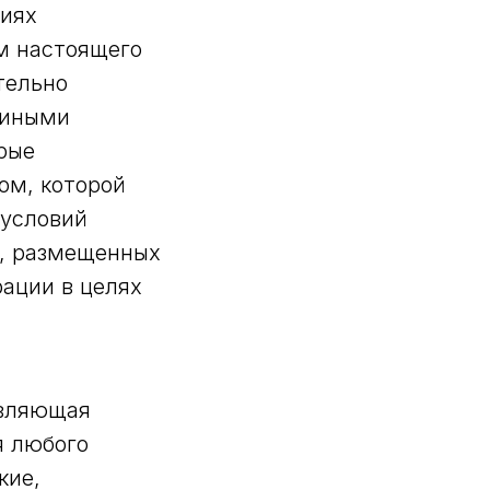
виях
м настоящего
тельно
 иными
рые
ом, которой
 условий
й, размещенных
рации в целях
вляющая
я любого
кие,