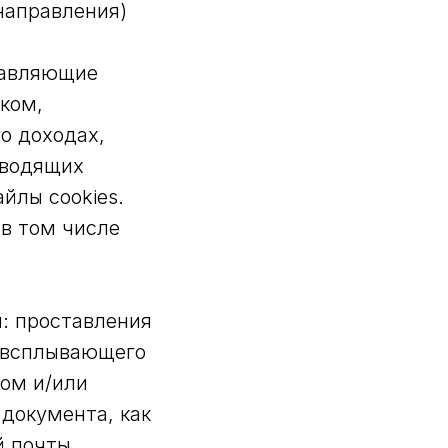
направления)
тавляющие
ком,
о доходах,
оводящих
йлы cookies.
 в том числе
: проставления
е всплывающего
том и/или
документа, как
й почты.