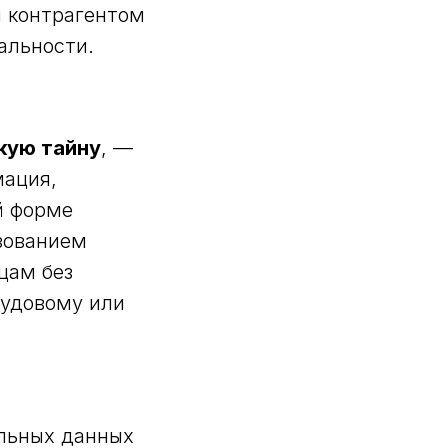
и контрагентом
альности.
кую тайну
, —
мация,
й форме
ьзованием
цам без
рудовому или
льных данных