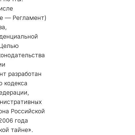
исле
ее — Регламент)
ва,
иденциальной
 Целью
конодательства
ии
нт разработан
о кодекса
едерации,
инистративных
она Российской
2006 года
кой тайне».