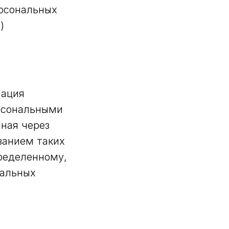
рсональных
)
ация
ерсональными
ная через
ванием таких
пределенному,
нальных