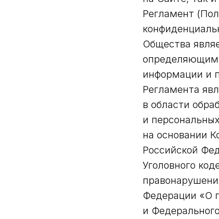
Регламент (Пол
конфиденциальн
Общества явля
определяющим 
информации и п
Регламента явл
в области обра
и персональных
на основании К
Российской Фед
Уголовного код
правонарушения
Федерации «О п
и Федерального