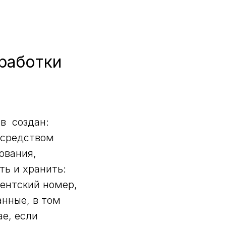
работки
в создан:
осредством
ования,
ть и хранить:
нентский номер,
анные, в том
е, если