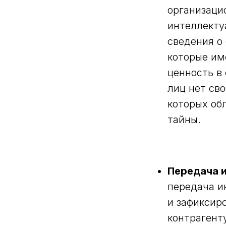
организацио
интеллекту
сведения о
которые им
ценность в
лиц нет св
которых об
тайны.
Передача 
передача и
и зафиксир
контрагенту