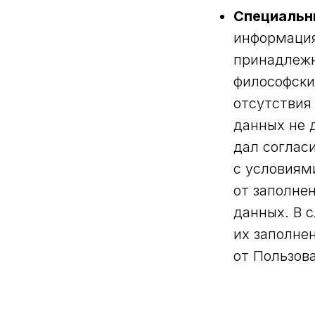
Специальн
информация
принадлежн
философски
отсутствия
данных не 
дал соглас
с условиям
от заполне
данных. В 
их заполнен
от Пользов