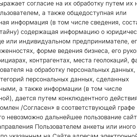
ыражает согласие на их обработку путем их 
льзователем, а также общедоступная или
ая информация (в том числе сведения, сос
тайну) содержащая информацию о юридичес
е или индивидуальном предпринимателе, ег
лженностях, форме ведения бизнеса, его рук
ициарах, контрагентах, места геолокаций, фа
ователя на обработку персональных данных,
тегорий персональных данных, сделанных
ыми, а также информации (в том числе
ой), дается путем конклюдентного действия
комлен /Согласен» в соответствующей граф
его невозможно дальнейшее пользование сай
аправления Пользователем анкеты или иного 
и по указанным на Сайте адресам электронно