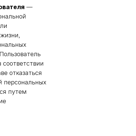
ователя
—
ональной
или
 жизни,
сональных
 Пользователь
в соответствии
ве отказаться
й персональных
тся путем
ие