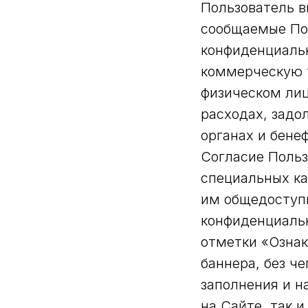
Пользователь в
сообщаемые По
конфиденциальн
коммерческую 
физическом лиц
расходах, задо
органах и бенеф
Согласие Польз
специальных ка
им общедоступн
конфиденциальн
отметки «Озна
баннера, без ч
заполнения и н
на Сайте, так 