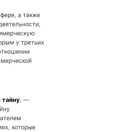
фере, а также
деятельности,
оммерческую
торым у третьих
 отношении
ммерческой
 тайну
, —
йну
дателем
иях, которые