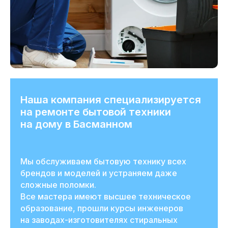
Наша компания специализируется
на ремонте бытовой техники
на дому в Басманном
Мы обслуживаем бытовую технику всех
брендов и моделей и устраняем даже
сложные поломки.
Все мастера имеют высшее техническое
образование, прошли курсы инженеров
на заводах-изготовителях стиральных