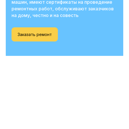
машин, имеют сертификаты на проведение
ремонтных работ, обслуживают заказчиков
на дому, честно и на совесть
Заказать ремонт
Вызовите мастера
прямо сейчас
и получите скидку
-20%