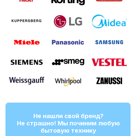
Не нашли свой бренд?
Не страшно! Мы починим любую
бытовую технику