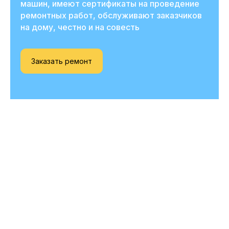
машин, имеют сертификаты на проведение
ремонтных работ, обслуживают заказчиков
на дому, честно и на совесть
Заказать ремонт
Вызовите мастера
прямо сейчас
и получите скидку
-20%