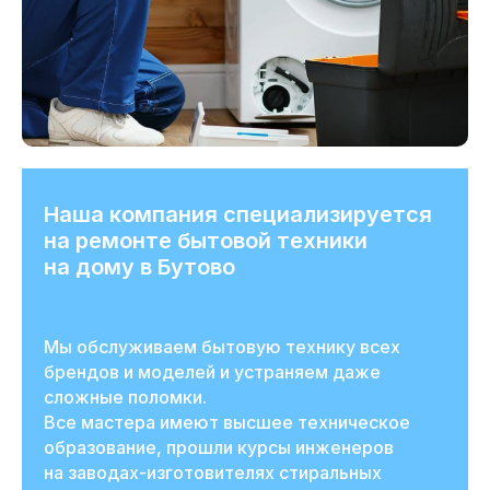
Наша компания специализируется
на ремонте бытовой техники
на дому в Бутово
Мы обслуживаем бытовую технику всех
брендов и моделей и устраняем даже
сложные поломки.
Все мастера имеют высшее техническое
образование, прошли курсы инженеров
на заводах-изготовителях стиральных