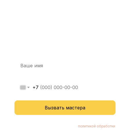
Вызовите мастера
прямо сейчас
и получите скидку
-20%
+7
Вызвать мастера
Нажимая кнопку, вы соглашаетесь с
политикой обработки