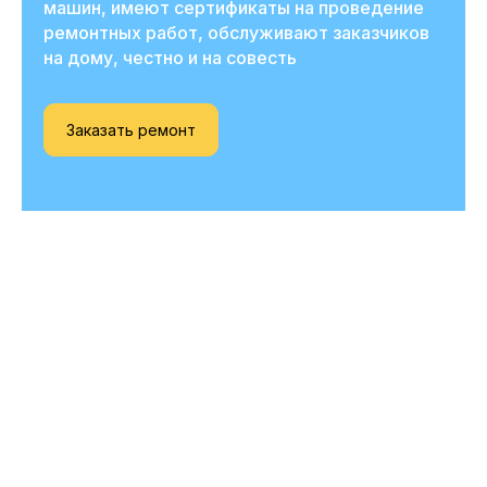
машин, имеют сертификаты на проведение
ремонтных работ, обслуживают заказчиков
на дому, честно и на совесть
Заказать ремонт
Вызовите мастера
прямо сейчас
и получите скидку
-20%