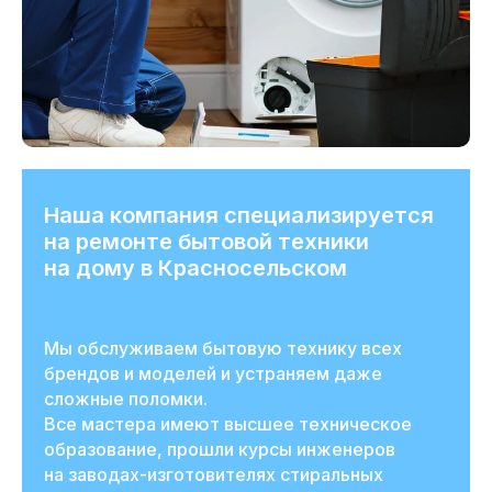
Наша компания специализируется
на ремонте бытовой техники
на дому в Красносельском
Мы обслуживаем бытовую технику всех
брендов и моделей и устраняем даже
сложные поломки.
Все мастера имеют высшее техническое
образование, прошли курсы инженеров
на заводах-изготовителях стиральных