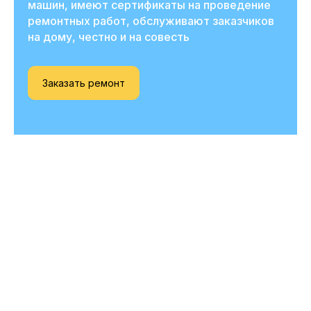
машин, имеют сертификаты на проведение
ремонтных работ, обслуживают заказчиков
на дому, честно и на совесть
Заказать ремонт
Вызовите мастера
прямо сейчас
и получите скидку
-20%