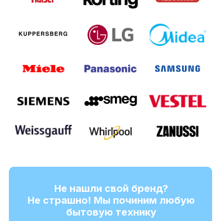
Не нашли свой бренд?
Не страшно! Мы починим любую
бытовую технику