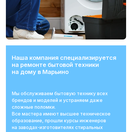
Наша компания специализируется
на ремонте бытовой техники
на дому в Марьино
Мы обслуживаем бытовую технику всех
брендов и моделей и устраняем даже
сложные поломки.
Все мастера имеют высшее техническое
образование, прошли курсы инженеров
на заводах-изготовителях стиральных