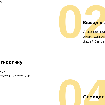
0
емя
Выезд к 
Инженер при
время для о
Вашей бытов
гностику
ведет
0
состояние техники
Определ