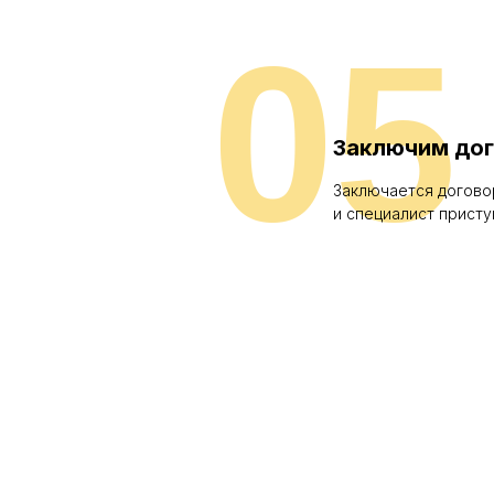
05
Заключим до
Заключается догово
и специалист присту