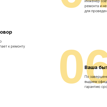
Инженер озв
ремонта и н
для проведе
говор
р
0
пает к ремонту
Ваша бы
По завершен
выдаем офиц
гарантию сро