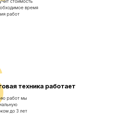
учит стоимость
еобходимое время
ния работ
6
товая техника работает
ию работ мы
иальную
ком до 3 лет