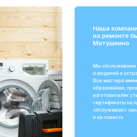
Наша компани
на ремонте б
Матушкино
Мы обслуживаем 
и моделей и уст
Все мастера име
образование, про
изготовителях с
сертификаты на 
обслуживают зака
и на совесть