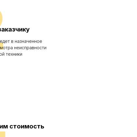
2
заказчику
едет в назначенное
смотра неисправности
ой техники
4
им стоимость