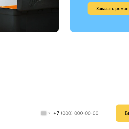
Заказать ремон
овите мастера прямо се
и получите скидку -20
+7
В