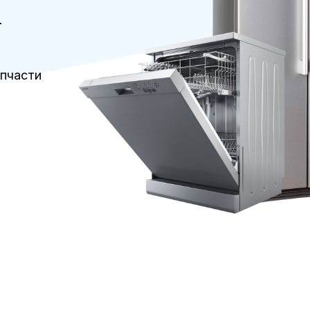
т
апчасти