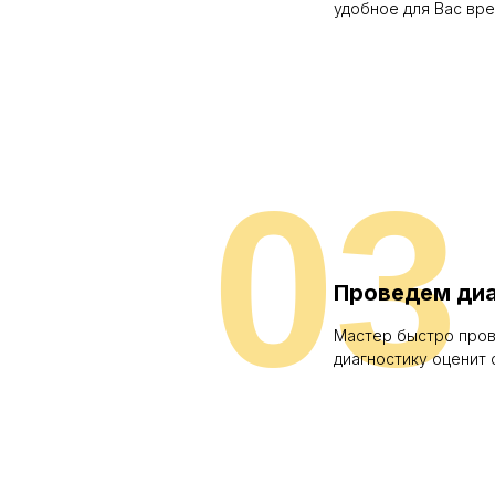
удобное для Вас вр
03
Проведем диа
Мастер быстро про
диагностику оценит 