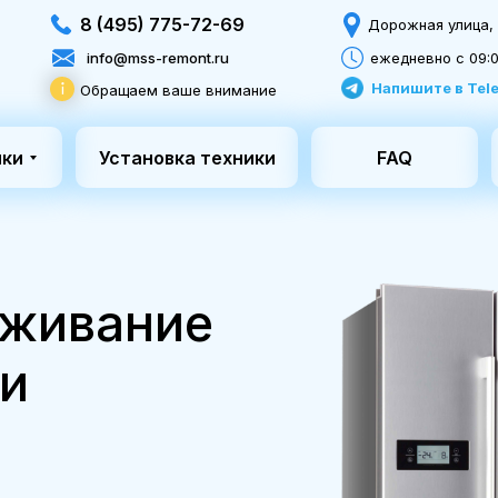
8 (495) 775-72-69
Дорожная улица, 3
info@mss-remont.ru
ежедневно с 09:0
Напишите в Tel
Обращаем ваше внимание
ики
Установка техники
FAQ
уживание
ки