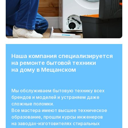
Наша компания специализируется
на ремонте бытовой техники
на дому в Мещанском
Мы обслуживаем бытовую технику всех
брендов и моделей и устраняем даже
сложные поломки.
Все мастера имеют высшее техническое
образование, прошли курсы инженеров
на заводах-изготовителях стиральных