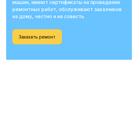
машин, имеют сертификаты на проведение
ремонтных работ, обслуживают заказчиков
на дому, честно и на совесть
Заказать ремонт
Вызовите мастера
прямо сейчас
и получите скидку
-20%