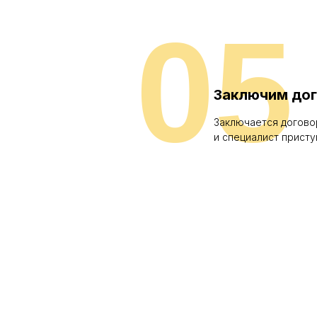
05
Заключим до
Заключается догово
и специалист присту