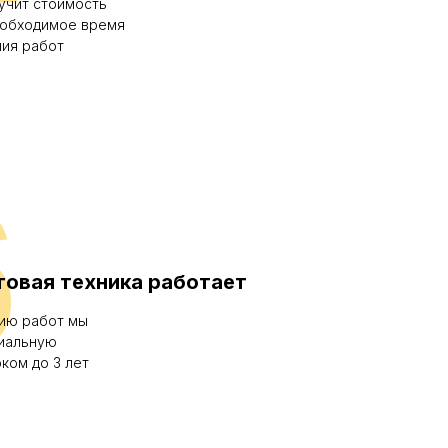
учит стоимость
еобходимое время
ния работ
6
товая техника работает
ию работ мы
иальную
ком до 3 лет