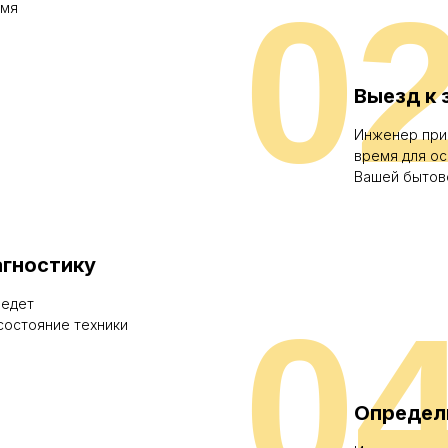
0
емя
Выезд к 
Инженер при
время для о
Вашей бытов
гностику
ведет
0
состояние техники
Определ