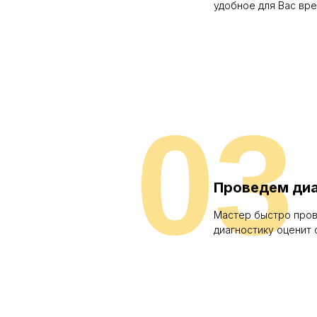
удобное для Вас вр
03
Проведем диа
Мастер быстро про
диагностику оценит 