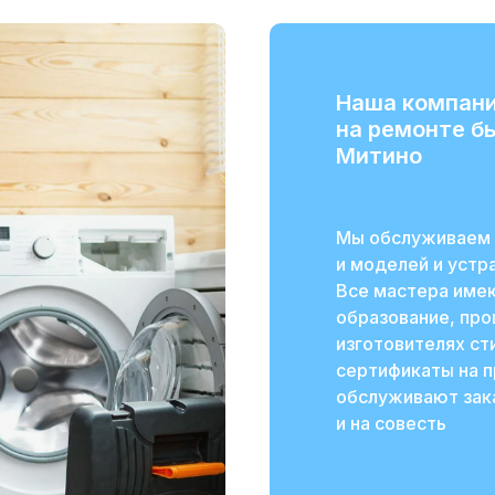
Наша компани
на ремонте б
Митино
Мы обслуживаем 
и моделей и уст
Все мастера име
образование, про
изготовителях с
сертификаты на 
обслуживают зака
и на совесть