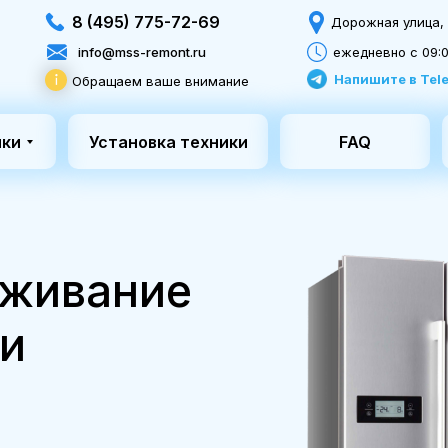
8 (495) 775-72-69
Дорожная улица, 3
info@mss-remont.ru
ежедневно с 09:0
Напишите в Tel
Обращаем ваше внимание
ики
Установка техники
FAQ
уживание
ки