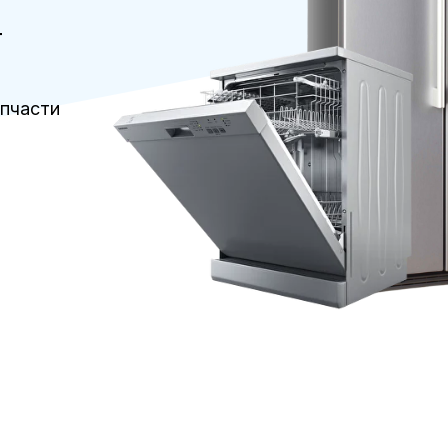
т
апчасти