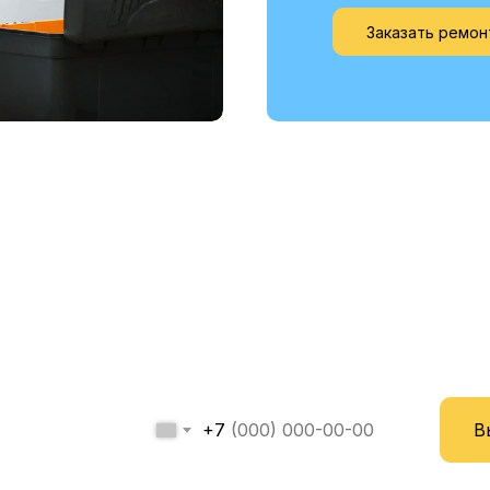
Заказать ремон
овите мастера прямо се
и получите скидку -20
+7
В