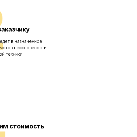
2
заказчику
едет в назначенное
смотра неисправности
ой техники
4
им стоимость