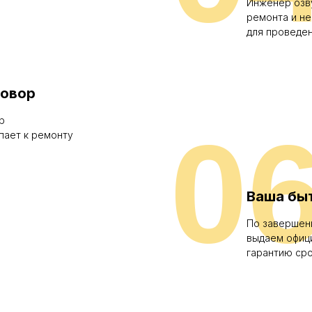
Инженер озв
ремонта и н
для проведе
говор
р
0
пает к ремонту
Ваша бы
По завершен
выдаем офиц
гарантию сро