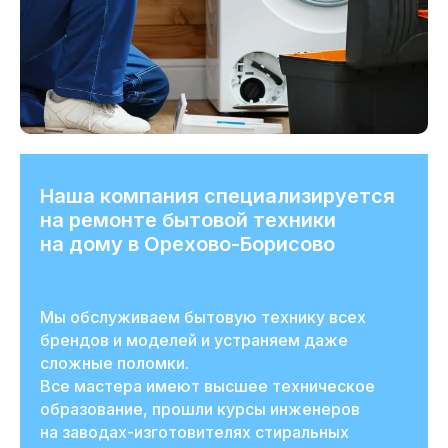
Наша компания специализируется
на ремонте бытовой техники
на дому в Орехово-Борисово
Мы обслуживаем бытовую технику всех
брендов и моделей и устраняем даже
сложные поломки.
Все мастера имеют высшее техническое
образование, прошли курсы инженеров
на заводах-изготовителях стиральных