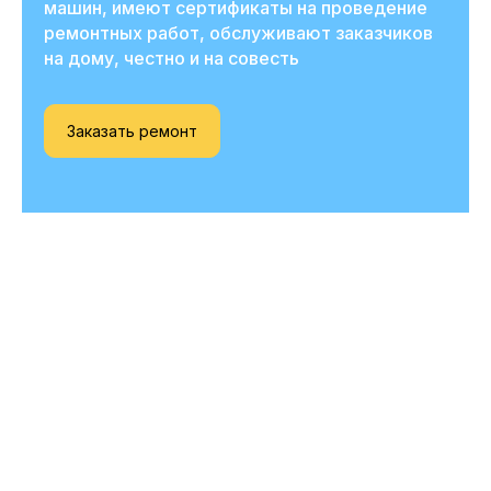
машин, имеют сертификаты на проведение
ремонтных работ, обслуживают заказчиков
на дому, честно и на совесть
Заказать ремонт
Вызовите мастера
прямо сейчас
и получите скидку
-20%