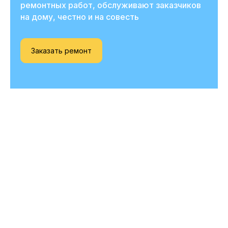
ремонтных работ, обслуживают заказчиков
на дому, честно и на совесть
Заказать ремонт
Вызовите мастера
прямо сейчас
и получите скидку
-20%