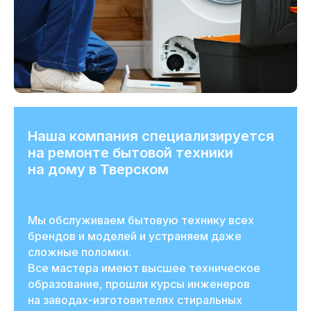
Наша компания специализируется
на ремонте бытовой техники
на дому в Тверском
Мы обслуживаем бытовую технику всех
брендов и моделей и устраняем даже
сложные поломки.
Все мастера имеют высшее техническое
образование, прошли курсы инженеров
на заводах-изготовителях стиральных