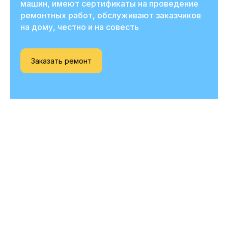
машин, имеют сертификаты на проведение
ремонтных работ, обслуживают заказчиков
на дому, честно и на совесть
Заказать ремонт
Вызовите мастера
прямо сейчас
и получите скидку
-20%